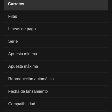
Carretes
Filas
Líneas de pago
Serie
Apuesta mínima
Apuesta máxima
Reproducción automática
Fecha de lanzamiento
Compatibilidad
E