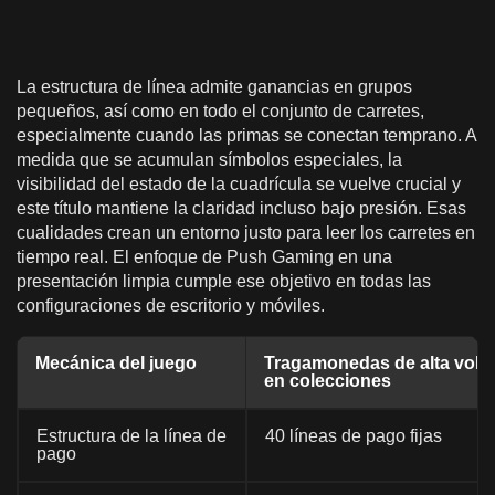
La estructura de línea admite ganancias en grupos
pequeños, así como en todo el conjunto de carretes,
especialmente cuando las primas se conectan temprano. A
medida que se acumulan símbolos especiales, la
visibilidad del estado de la cuadrícula se vuelve crucial y
este título mantiene la claridad incluso bajo presión. Esas
cualidades crean un entorno justo para leer los carretes en
tiempo real. El enfoque de Push Gaming en una
presentación limpia cumple ese objetivo en todas las
configuraciones de escritorio y móviles.
Mecánica del juego
Tragamonedas de alta volat
en colecciones
Estructura de la línea de
40 líneas de pago fijas
pago