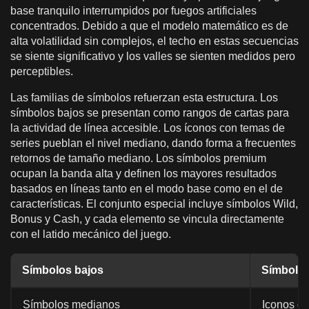
base tranquilo interrumpidos por fuegos artificiales
concentrados. Debido a que el modelo matemático es de
alta volatilidad sin complejos, el techo en estas secuencias
se siente significativo y los valles se sienten medidos pero
perceptibles.
Las familias de símbolos refuerzan esta estructura. Los
símbolos bajos se presentan como rangos de cartas para
la actividad de línea accesible. Los íconos con temas de
series pueblan el nivel mediano, dando forma a frecuentes
retornos de tamaño mediano. Los símbolos premium
ocupan la banda alta y definen los mayores resultados
basados en líneas tanto en el modo base como en el de
características. El conjunto especial incluye símbolos Wild,
Bonus y Cash, y cada elemento se vincula directamente
con el latido mecánico del juego.
Símbolos bajos
Símbolos
Símbolos medianos
Iconos co