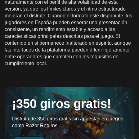
naturalmente con el perfil de alta volatilidad de esta
versión, ya que los límites claros y el ritmo estructurado
mejoran el disfrute. Cuando el formato esté disponible, los
jugadores en España pueden esperar una presentación
consistente, un rendimiento estable y acceso a las
características principales descritas para el juego. El
contenido en sí permanece inalterado en espíritu, aunque
las interfaces de la plataforma pueden diferir ligeramente
entre operadores que cumplen con los requisitos de
cumplimiento local.
¡350 giros gratis!
Disfruta de 350 giros gratis sin apuestas en juegos
como Razor Returns.