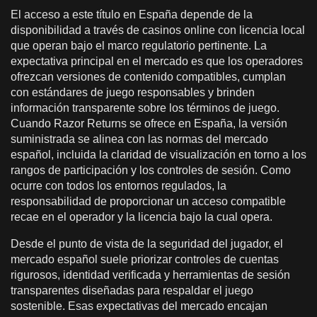
El acceso a este título en España depende de la
disponibilidad a través de casinos online con licencia local
que operan bajo el marco regulatorio pertinente. La
expectativa principal en el mercado es que los operadores
ofrezcan versiones de contenido compatibles, cumplan
con estándares de juego responsables y brinden
información transparente sobre los términos de juego.
Cuando Razor Returns se ofrece en España, la versión
suministrada se alinea con las normas del mercado
español, incluida la claridad de visualización en torno a los
rangos de participación y los controles de sesión. Como
ocurre con todos los entornos regulados, la
responsabilidad de proporcionar un acceso compatible
recae en el operador y la licencia bajo la cual opera.
Desde el punto de vista de la seguridad del jugador, el
mercado español suele priorizar controles de cuentas
rigurosos, identidad verificada y herramientas de sesión
transparentes diseñadas para respaldar el juego
sostenible. Esas expectativas del mercado encajan