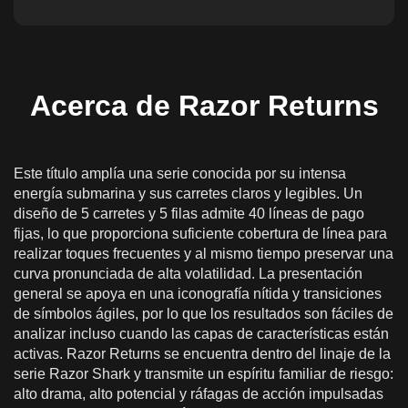
adicional
Razor devuelve RTP, volatilidad y potencial
máximo de ganancias
Acerca de Razor Returns
Cómo abordar las devoluciones de Razor de
manera responsable
Jugar a Razor Returns online por dinero real en
España
Este título amplía una serie conocida por su intensa
energía submarina y sus carretes claros y legibles. Un
Depósitos, Pagos y Juego Responsable en
diseño de 5 carretes y 5 filas admite 40 líneas de pago
España
fijas, lo que proporciona suficiente cobertura de línea para
realizar toques frecuentes y al mismo tiempo preservar una
La versión móvil de Razor regresa
curva pronunciada de alta volatilidad. La presentación
general se apoya en una iconografía nítida y transiciones
de símbolos ágiles, por lo que los resultados son fáciles de
analizar incluso cuando las capas de características están
activas. Razor Returns se encuentra dentro del linaje de la
serie Razor Shark y transmite un espíritu familiar de riesgo:
alto drama, alto potencial y ráfagas de acción impulsadas