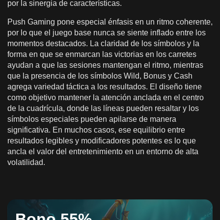
por la sinergia de características.
Push Gaming pone especial énfasis en un ritmo coherente,
por lo que el juego base nunca se siente inflado entre los
momentos destacados. La claridad de los símbolos y la
forma en que se enmarcan las victorias en los carretes
ayudan a que las sesiones mantengan el ritmo, mientras
que la presencia de los símbolos Wild, Bonus y Cash
agrega variedad táctica a los resultados. El diseño tiene
como objetivo mantener la atención anclada en el centro
de la cuadrícula, donde las líneas pueden resaltar y los
símbolos especiales pueden apilarse de manera
significativa. En muchos casos, ese equilibrio entre
resultados legibles y modificadores potentes es lo que
ancla el valor del entretenimiento en un entorno de alta
volatilidad.
Bono 55%