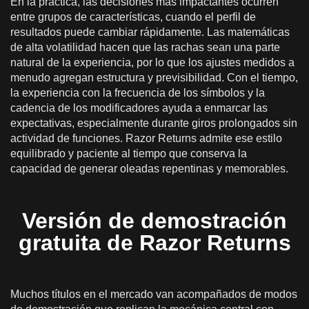
En la práctica, las decisiones más impactantes ocurren
entre grupos de características, cuando el perfil de
resultados puede cambiar rápidamente. Las matemáticas
de alta volatilidad hacen que las rachas sean una parte
natural de la experiencia, por lo que los ajustes medidos a
menudo agregan estructura y previsibilidad. Con el tiempo,
la experiencia con la frecuencia de los símbolos y la
cadencia de los modificadores ayuda a enmarcar las
expectativas, especialmente durante giros prolongados sin
actividad de funciones. Razor Returns admite ese estilo
equilibrado y paciente al tiempo que conserva la
capacidad de generar oleadas repentinas y memorables.
Versión de demostración
gratuita de Razor Returns
Muchos títulos en el mercado van acompañados de modos