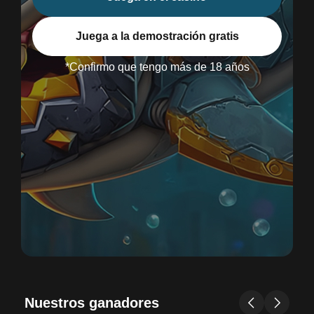
Juega a la demostración gratis
*Confirmo que tengo más de 18 años
Nuestros ganadores