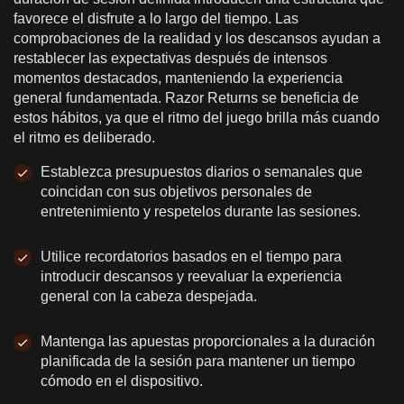
favorece el disfrute a lo largo del tiempo. Las
comprobaciones de la realidad y los descansos ayudan a
restablecer las expectativas después de intensos
momentos destacados, manteniendo la experiencia
general fundamentada. Razor Returns se beneficia de
estos hábitos, ya que el ritmo del juego brilla más cuando
el ritmo es deliberado.
Establezca presupuestos diarios o semanales que
coincidan con sus objetivos personales de
entretenimiento y respetelos durante las sesiones.
Utilice recordatorios basados en el tiempo para
introducir descansos y reevaluar la experiencia
general con la cabeza despejada.
Mantenga las apuestas proporcionales a la duración
planificada de la sesión para mantener un tiempo
cómodo en el dispositivo.