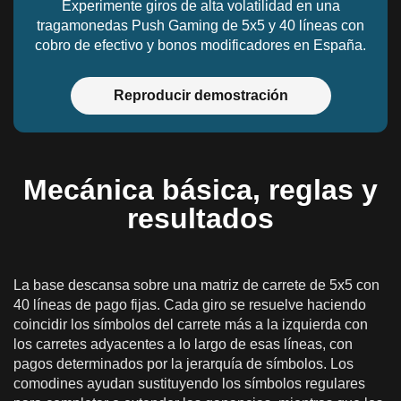
Experimente giros de alta volatilidad en una
tragamonedas Push Gaming de 5x5 y 40 líneas con
cobro de efectivo y bonos modificadores en España.
Reproducir demostración
Mecánica básica, reglas y
resultados
La base descansa sobre una matriz de carrete de 5x5 con
40 líneas de pago fijas. Cada giro se resuelve haciendo
coincidir los símbolos del carrete más a la izquierda con
los carretes adyacentes a lo largo de esas líneas, con
pagos determinados por la jerarquía de símbolos. Los
comodines ayudan sustituyendo los símbolos regulares