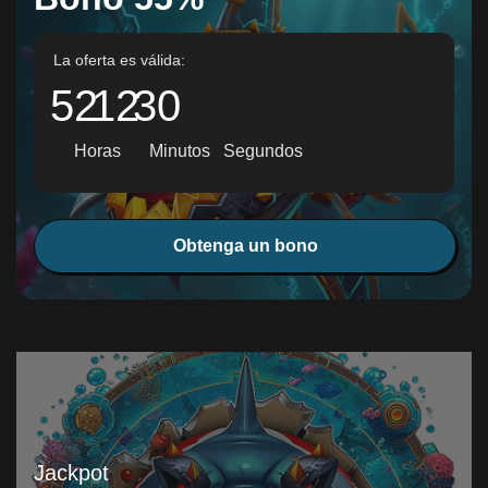
La oferta es válida:
52
12
28
Horas
Minutos
Segundos
Obtenga un bono
Jackpot